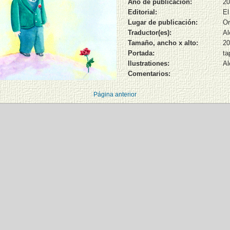
Año de publicación:
20
Editorial:
El
Lugar de publicación:
Or
Traductor(es):
Al
Tamaño, ancho x alto:
20
Portada:
ta
Ilustrationes:
Al
Comentarios:
Página anterior