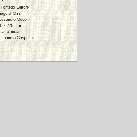
25
 Fóntego Editore
iago di Mira
essandro Mocellin
0 x 225 mm
pas blandas
essandro Gasparin