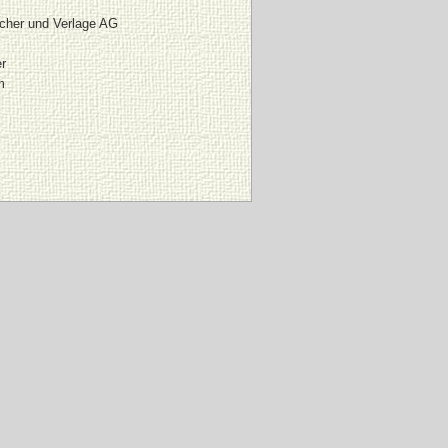
cher und Verlage AG
r
m