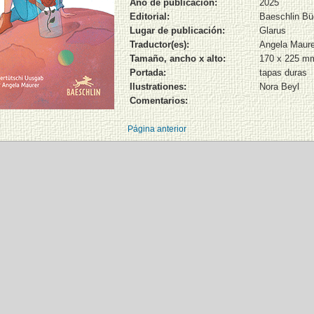
Año de publicación:
2025
Editorial:
Baeschlin Bü
Lugar de publicación:
Glarus
Traductor(es):
Angela Maure
Tamaño, ancho x alto:
170 x 225 m
Portada:
tapas duras
Ilustrationes:
Nora Beyl
Comentarios:
Página anterior