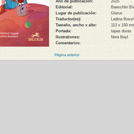
Año de publicación:
2025
Editorial:
Baeschlin Bü
Lugar de publicación:
Glarus
Traductor(es):
Ladina Boss
Tamaño, ancho x alto:
113 x 150 m
Portada:
tapas duras
Ilustrationes:
Nora Beyl
Comentarios:
Página anterior