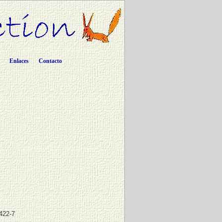
Enlaces
Contacto
422-7