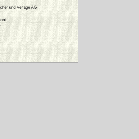
cher und Verlage AG
hard
m