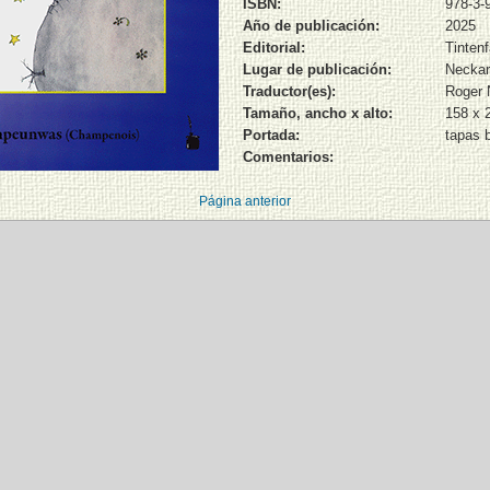
ISBN:
978-3-
Año de publicación:
2025
Editorial:
Tinten
Lugar de publicación:
Neckar
Traductor(es):
Roger 
Tamaño, ancho x alto:
158 x
Portada:
tapas 
Comentarios:
Página anterior