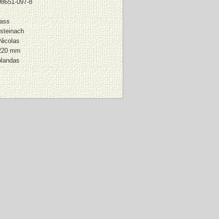
98651-097-8
fass
steinach
Nicolas
 220 mm
blandas