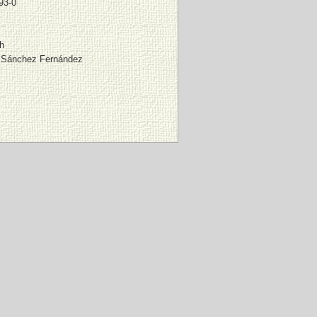
93-0
h
 Sánchez Fernández