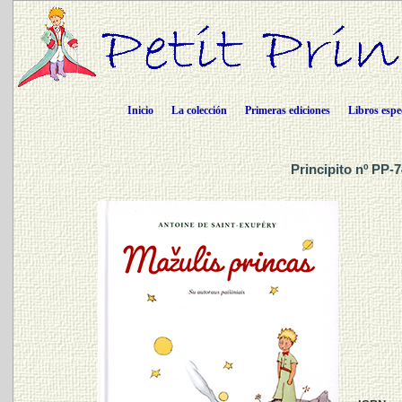
Inicio
La colección
Primeras ediciones
Libros espe
Principito nº PP-