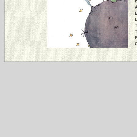
I
A
E
L
T
T
P
C