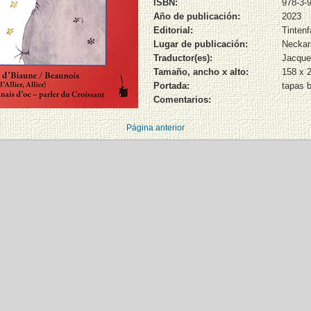
ISBN:
978-3-
Año de publicación:
2023
Editorial:
Tinten
Lugar de publicación:
Neckar
Traductor(es):
Jacque
Tamaño, ancho x alto:
158 x 
Portada:
tapas 
Comentarios:
Página anterior