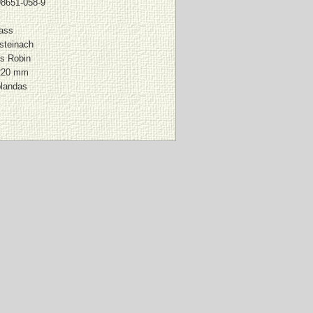
98651-058-9
fass
steinach
s Robin
220 mm
blandas