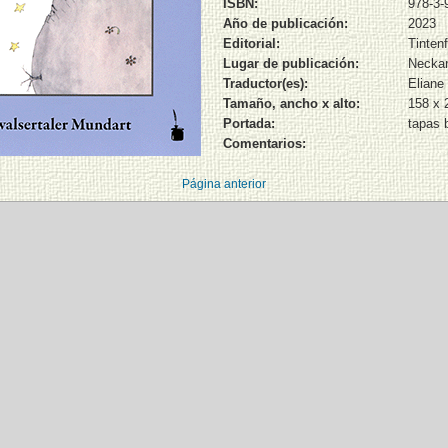
ISBN:
978-3-
Año de publicación:
2023
Editorial:
Tinten
Lugar de publicación:
Neckar
Traductor(es):
Eliane 
Tamaño, ancho x alto:
158 x
Portada:
tapas 
Comentarios:
Página anterior