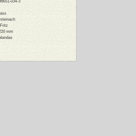
98651-034-3
fass
steinach
Fritz
 220 mm
blandas