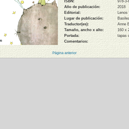
ISBN:
978-3-
Año de publicación:
2018
Editorial:
Lenos 
Lugar de publicación:
Basile
Traductor(es):
Anne B
Tamaño, ancho x alto:
160 x
Portada:
tapas 
Comentarios:
Página anterior