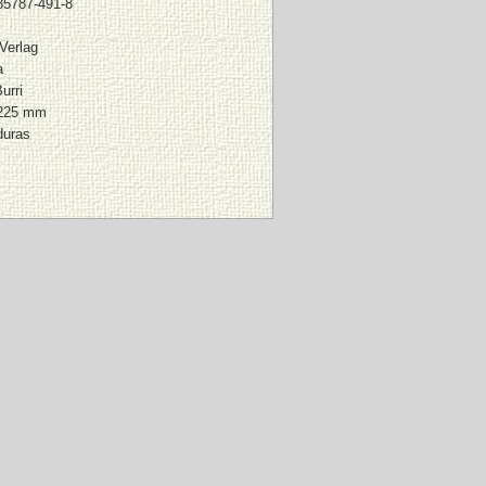
85787-491-8
Verlag
a
urri
 225 mm
duras