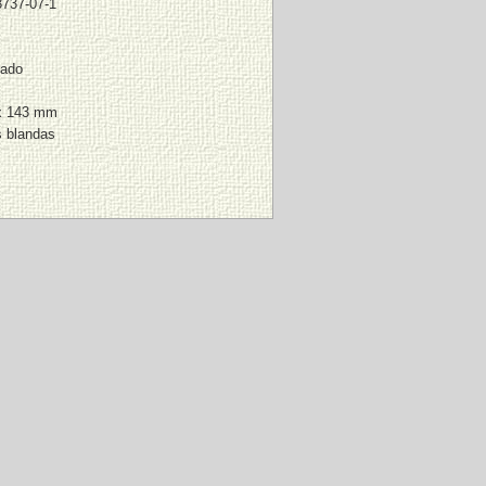
3737-07-1
rado
x 143 mm
s blandas