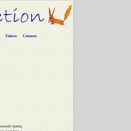
Enlaces
Contacto
нький принц