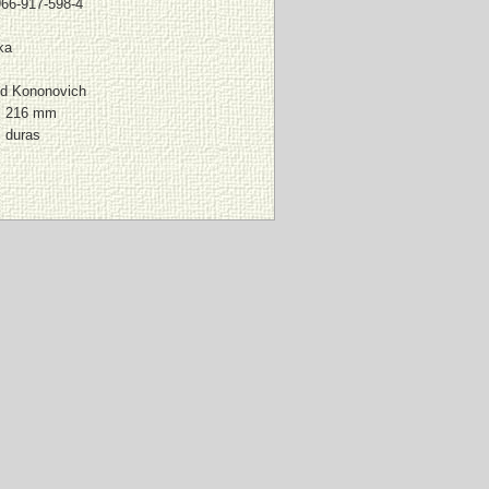
66-917-598-4
ka
id Kononovich
x 216 mm
 duras