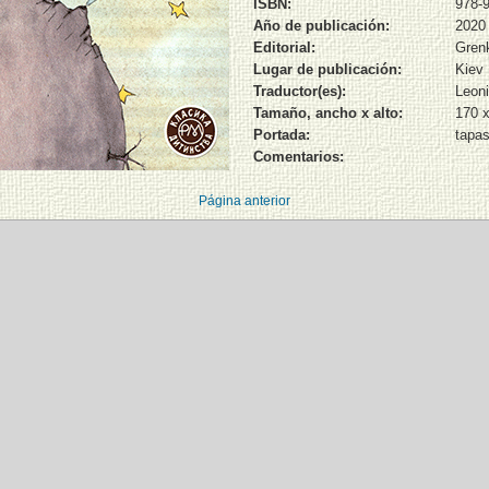
ISBN:
978-9
Año de publicación:
2020
Editorial:
Gren
Lugar de publicación:
Kiev
Traductor(es):
Leon
Tamaño, ancho x alto:
170 
Portada:
tapas
Comentarios:
Página anterior