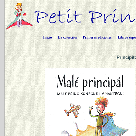
Inicio
La colección
Primeras ediciones
Libros espe
Principit