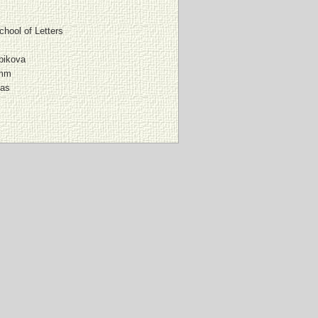
hool of Letters
bikova
 mm
das