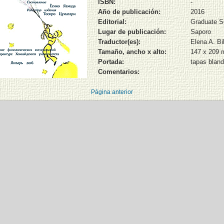
ISBN:
-
Año de publicación:
2016
Editorial:
Graduate Sc
Lugar de publicación:
Saporo
Traductor(es):
Elena A. Bi
Tamaño, ancho x alto:
147 x 209
Portada:
tapas blan
Comentarios:
Página anterior