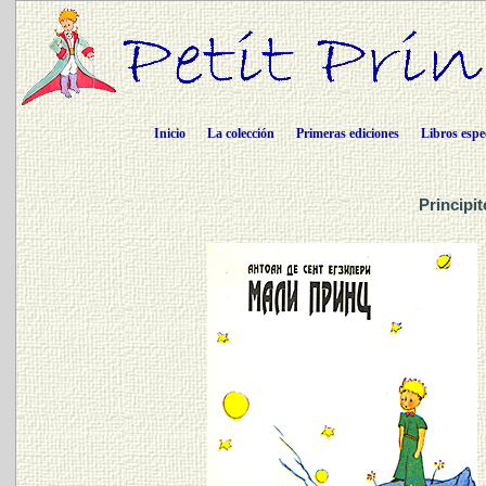
Inicio
La colección
Primeras ediciones
Libros espe
Principi