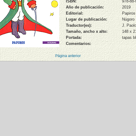
ISBN:
978-88-
Año de publicación:
2019
Editorial:
Papiros
Lugar de publicación:
Núgoro
Traductor(es):
J. Paol
Tamaño, ancho x alto:
148 x 
Portada:
tapas b
Comentarios:
Página anterior