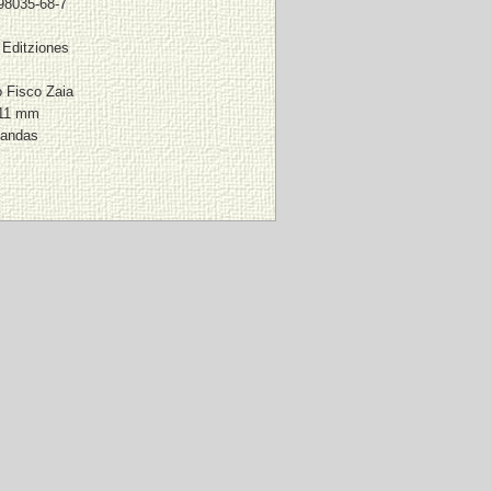
98035-68-7
 Editziones
o Fisco Zaia
211 mm
landas