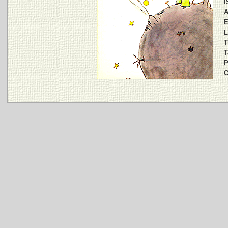
I
A
E
L
T
T
P
C