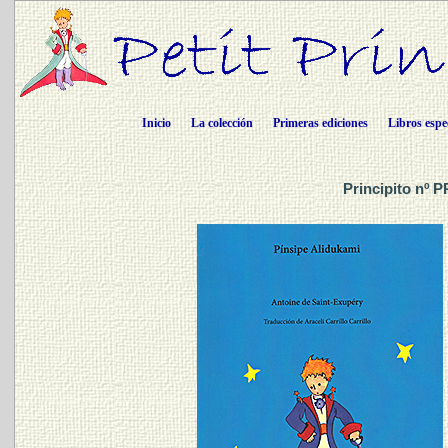
Inicio
La colección
Primeras ediciones
Libros espe
Principito nº P