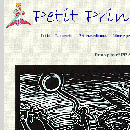
Inicio
La colección
Primeras ediciones
Libros espe
Principito nº PP-