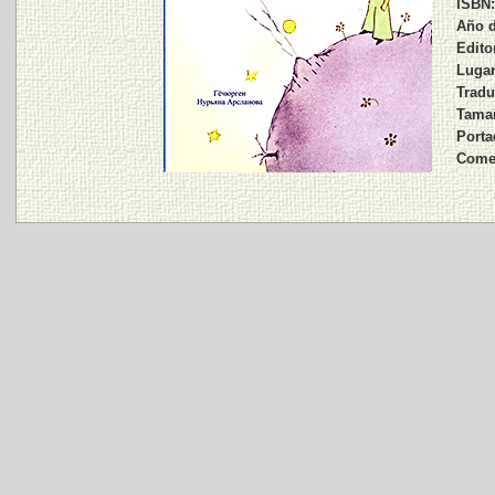
ISBN:
Año d
Editor
Lugar
Tradu
Tamañ
Porta
Comen