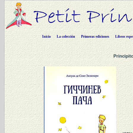
Inicio
La colección
Primeras ediciones
Libros espe
Principi