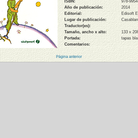
ISBN:
978-9954
Año de publicación:
2014
Editorial:
Edisoft E
Lugar de publicación:
Casabla
Traductor(es):
Tamaño, ancho x alto:
133 x 2
Portada:
tapas bl
Comentarios:
Página anterior