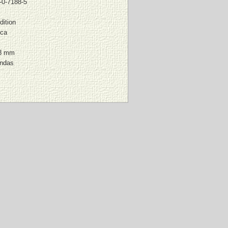
-0-7188-5
dition
nca
08 mm
andas