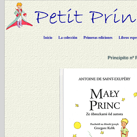
Inicio
La colección
Primeras ediciones
Libros espe
Principito nº 