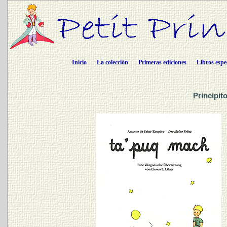
Inicio
La colección
Primeras ediciones
Libros espe
Principit