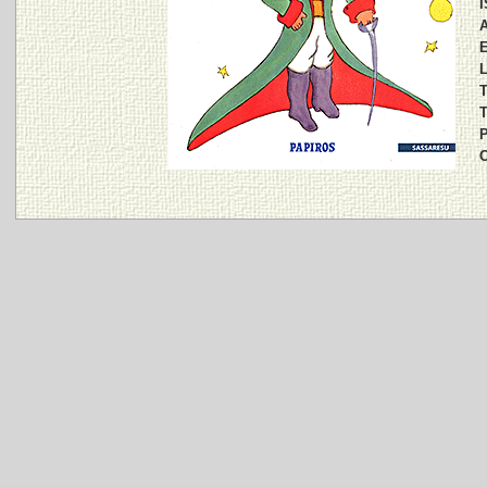
I
A
E
L
T
T
P
C