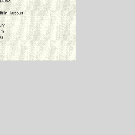
1404-5
fflin Harcourt
ury
mm
as