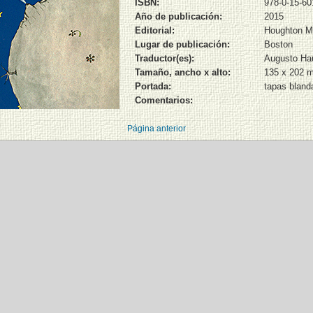
ISBN:
978-0-15-60
Año de publicación:
2015
Editorial:
Houghton Mi
Lugar de publicación:
Boston
Traductor(es):
Augusto Ha
Tamaño, ancho x alto:
135 x 202 
Portada:
tapas bland
Comentarios:
Página anterior