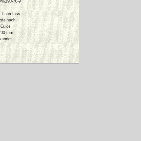
946190-76-9
 Tintenfass
steinach
Culos
200 mm
blandas