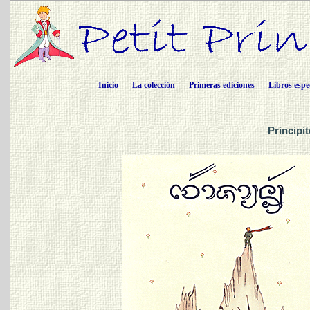
Inicio
La colección
Primeras ediciones
Libros espe
Principi