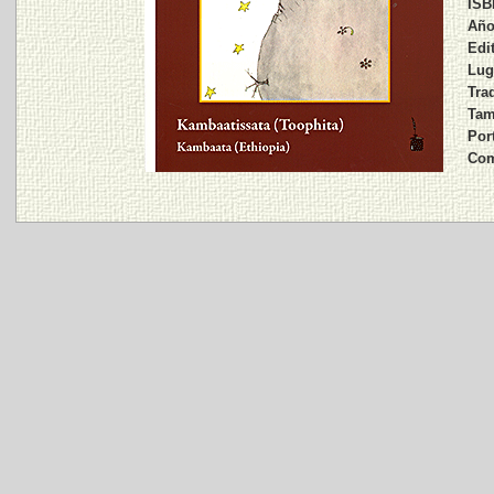
ISB
Año
Edit
Lug
Trad
Tam
Por
Com