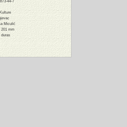
873-44-7
Kulture
ujevac
a Miculić
x 201 mm
 duras