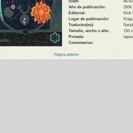
ISBN:
86-83
Año de publicación:
2006
Editorial:
Klub 
Lugar de publicación:
Krag
Traductor(es):
Nataš
Tamaño, ancho x alto:
150 
Portada:
tapas
Comentarios:
Página anterior