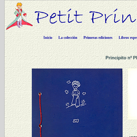
Inicio
La colección
Primeras ediciones
Libros espe
Principito nº 