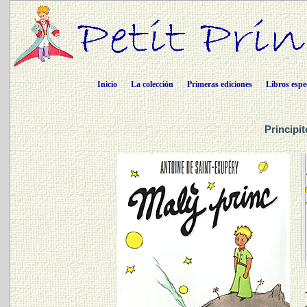
Inicio
La colección
Primeras ediciones
Libros espe
Principi