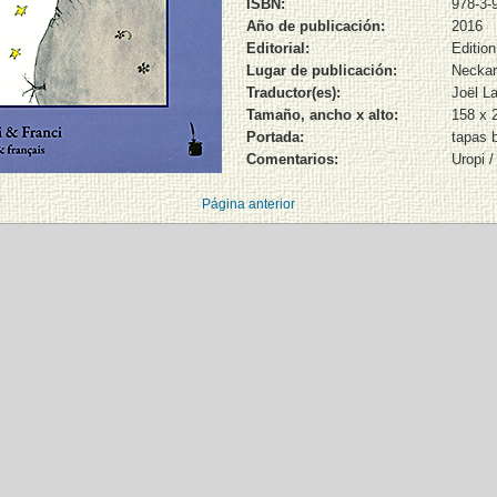
ISBN:
978-3-
Año de publicación:
2016
Editorial:
Edition
Lugar de publicación:
Neckar
Traductor(es):
Joël L
Tamaño, ancho x alto:
158 x
Portada:
tapas 
Comentarios:
Uropi 
Página anterior