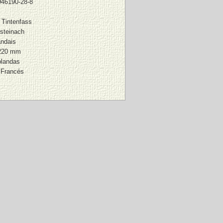
946190-28-8
 Tintenfass
steinach
andais
 220 mm
blandas
/ Francés