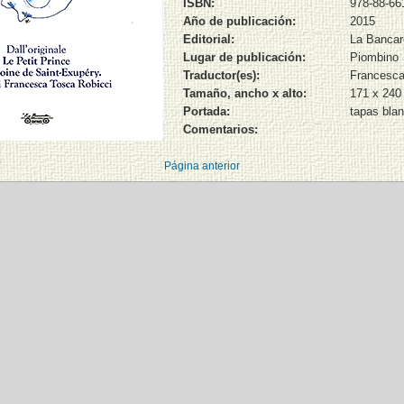
ISBN:
978-88-66
Año de publicación:
2015
Editorial:
La Bancare
Lugar de publicación:
Piombino
Traductor(es):
Francesca
Tamaño, ancho x alto:
171 x 24
Portada:
tapas bla
Comentarios:
Página anterior