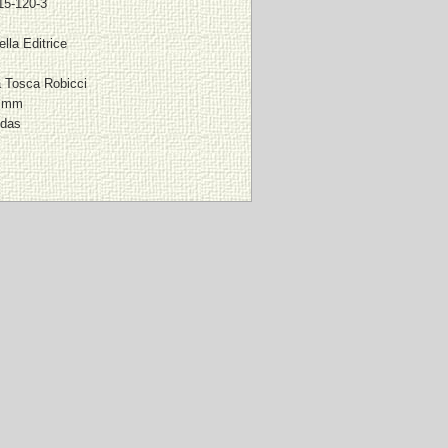
15-120-3
lla Editrice
 Tosca Robicci
0 mm
ndas