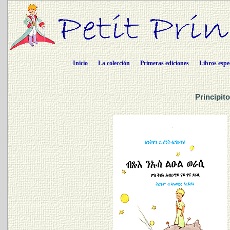
Inicio
La colección
Primeras ediciones
Libros espe
Principit