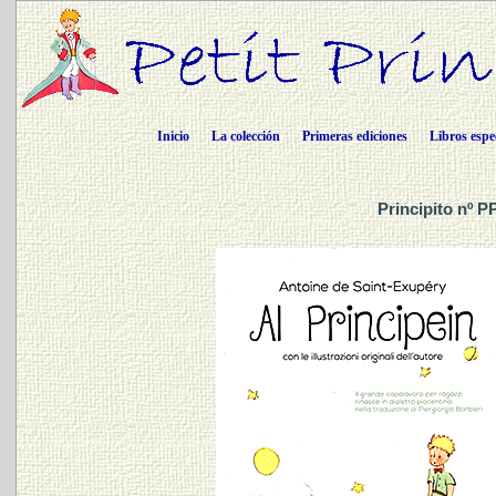
Inicio
La colección
Primeras ediciones
Libros espe
Principito nº P