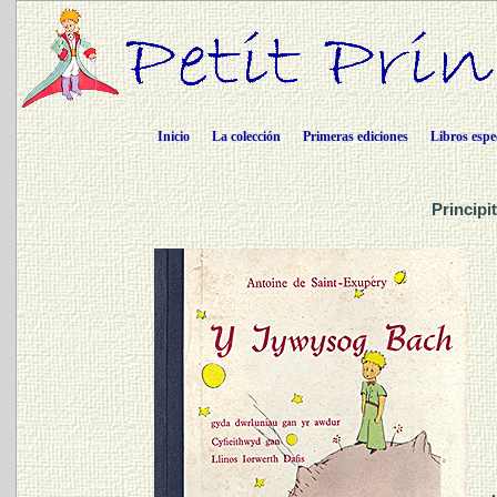
Inicio
La colección
Primeras ediciones
Libros espe
Principi