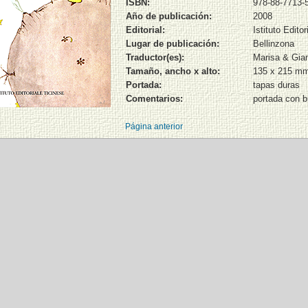
ISBN:
978-88-7713-
Año de publicación:
2008
Editorial:
Istituto Edito
Lugar de publicación:
Bellinzona
Traductor(es):
Marisa & Gian
Tamaño, ancho x alto:
135 x 215 m
Portada:
tapas duras
Comentarios:
portada con br
Página anterior