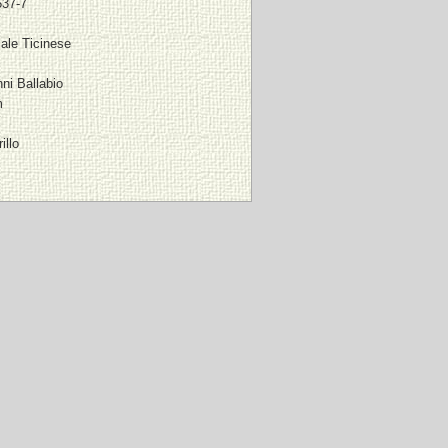
537-7
riale Ticinese
ni Ballabio
m
illo