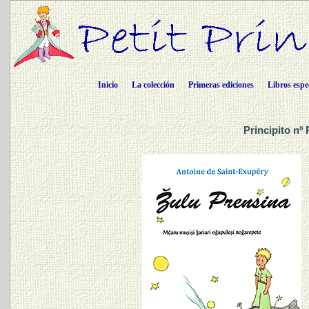
Inicio
La colección
Primeras ediciones
Libros espe
Principito nº