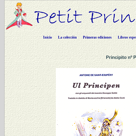
Inicio
La colección
Primeras ediciones
Libros espe
Principito nº 