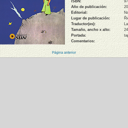
ISBN:
97
Año de publicación:
20
Editorial:
Na
Lugar de publicación:
Ři
Traductor(es):
La
Tamaño, ancho x alto:
24
Portada:
ta
Comentarios:
Página anterior