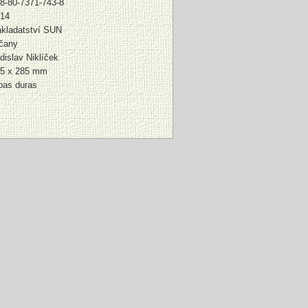
8-80-7371-743-8
14
kladatství SUN
čany
dislav Niklíček
5 x 285 mm
pas duras