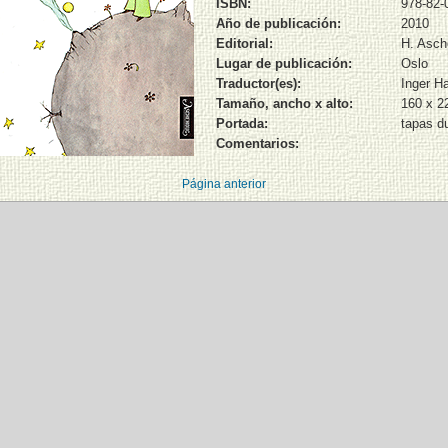
ISBN:
978-82-
Año de publicación:
2010
Editorial:
H. Asch
Lugar de publicación:
Oslo
Traductor(es):
Inger H
Tamaño, ancho x alto:
160 x 
Portada:
tapas d
Comentarios:
Página anterior