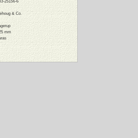
03-25156-6
ehoug & Co.
agerup
225 mm
uras