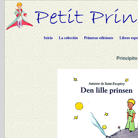
Inicio
La colección
Primeras ediciones
Libros espe
Principit