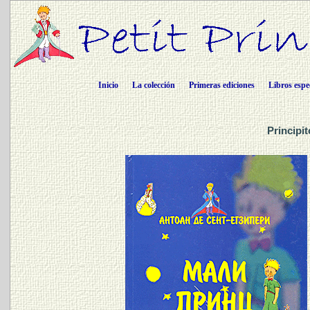
Inicio
La colección
Primeras ediciones
Libros espe
Principi