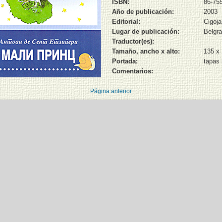
ISBN:
86-75
Año de publicación:
2003
Editorial:
Cigoj
Lugar de publicación:
Belgr
Traductor(es):
Tamaño, ancho x alto:
135 x
Portada:
tapas
Comentarios:
Página anterior