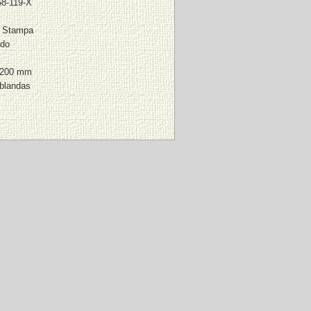
58-119-X
a Stampa
ado
 200 mm
 blandas