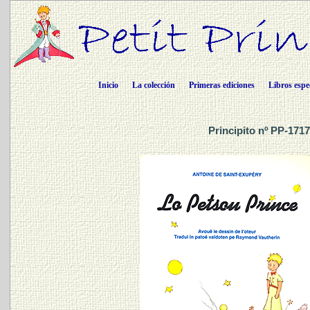
Inicio
La colección
Primeras ediciones
Libros espe
Principito nº PP-1717