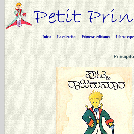
Inicio
La colección
Primeras ediciones
Libros espe
Principit