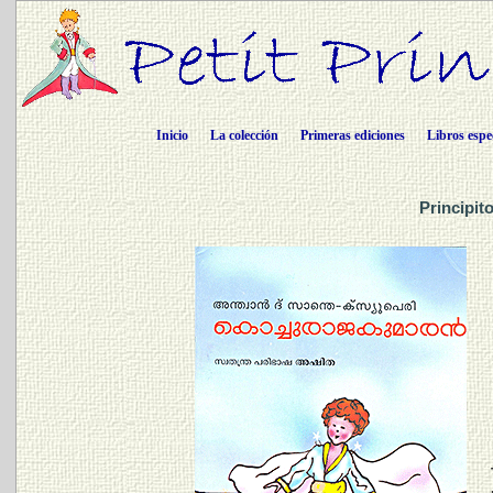
Inicio
La colección
Primeras ediciones
Libros espe
Principit