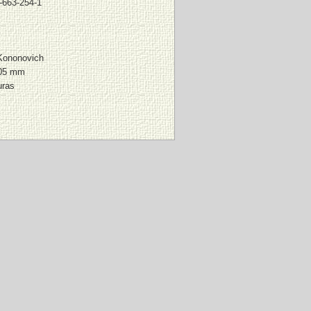
-663-254-1
Kononovich
205 mm
uras