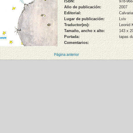
ISBN:
978-966
Año de publicación:
2007
Editorial:
Calvaria
Lugar de publicación:
Lviv
Traductor(es):
Leonid 
Tamaño, ancho x alto:
143 x 
Portada:
tapas d
Comentarios:
Página anterior