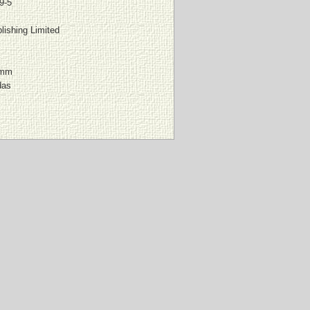
9-5
lishing Limited
 mm
das