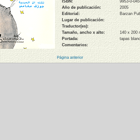
ISBN:
9953-0-045
Año de publicación:
2005
Editorial:
Barzan Pub
Lugar de publicación:
Traductor(es):
Tamaño, ancho x alto:
140 x 200
Portada:
tapas blan
Comentarios:
Página anterior