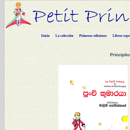
Inicio
La colección
Primeras ediciones
Libros espe
Principit